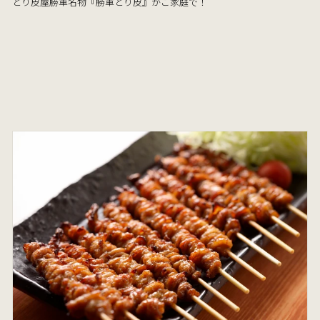
とり皮屋勝軍名物『勝軍とり皮』がご家庭で！