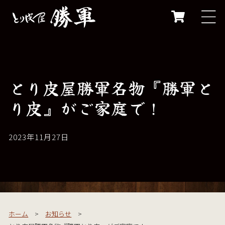
コンテ
ンツに
カ
進む
ー
ト
とり皮屋勝軍名物『勝軍と
り皮』がご家庭で！
2023年11月27日
ホーム
>
お知らせ
>