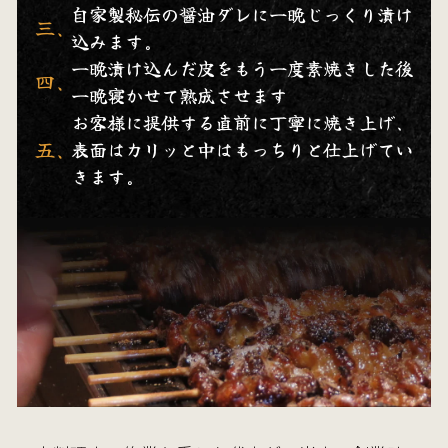
自家製秘伝の醤油ダレに一晩じっくり漬け
三、
込みます。
一晩漬け込んだ皮をもう一度素焼きした後
四、
一晩寝かせて熟成させます
お客様に提供する直前に丁寧に焼き上げ、
五、
表面はカリッと中はもっちりと
仕上げてい
きます。