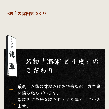
お店の雰囲気づくり
名物『勝軍 とり皮』の
こだわり
厳選した鶏の首皮だけを特殊な刺し方で串
一、
に編み込んでいます。
素焼きで余分な脂をじっくり落としていき
二、
ます。