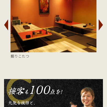
掘りこたつ
カ