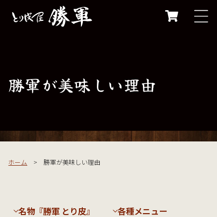
コンテ
ンツに
カ
進む
ー
ト
勝軍が美味しい理由
ホーム
> 勝軍が美味しい理由
名物『勝軍 とり皮』
各種メニュー